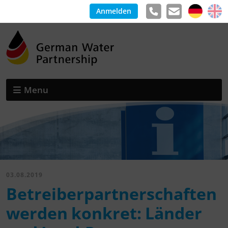
Anmelden
Menu
03.08.2019
Betreiberpartnerschaften
werden konkret: Länder