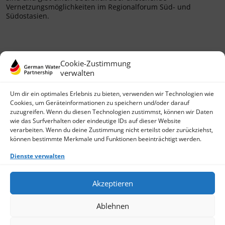
Vernetzungsmöglichkeiten im Regionalforum Süd- und
Südostasien.
Cookie-Zustimmung
verwalten
Um dir ein optimales Erlebnis zu bieten, verwenden wir Technologien wie
Cookies, um Geräteinformationen zu speichern und/oder darauf
zuzugreifen. Wenn du diesen Technologien zustimmst, können wir Daten
wie das Surfverhalten oder eindeutige IDs auf dieser Website
German Water Partnership e.V.
verarbeiten. Wenn du deine Zustimmung nicht erteilst oder zurückziehst,
Invalidenstraße 91
können bestimmte Merkmale und Funktionen beeinträchtigt werden.
D-10115 Berlin
+49 (0)30 3988722 0
Dienste verwalten
Kontakt
Login
Akzeptieren
Datenschutz
Impressum
Ablehnen
Finden Sie ein Mitglied
Werden Sie jetzt Mitglied