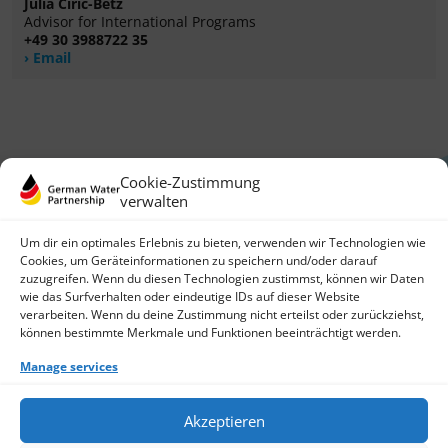
Julia Ciric-Betz
Advisor for International Programs
+49 30 3988722 35
Email
Cookie-Zustimmung
verwalten
Um dir ein optimales Erlebnis zu bieten, verwenden wir Technologien wie
Cookies, um Geräteinformationen zu speichern und/oder darauf
zuzugreifen. Wenn du diesen Technologien zustimmst, können wir Daten
German Water Partnership e.V.
wie das Surfverhalten oder eindeutige IDs auf dieser Website
Invalidenstraße 91
verarbeiten. Wenn du deine Zustimmung nicht erteilst oder zurückziehst,
10115 Berlin, Germany
können bestimmte Merkmale und Funktionen beeinträchtigt werden.
+49 30 3988722 0
Manage services
Contact
Login
Data Protection
Akzeptieren
Imprint