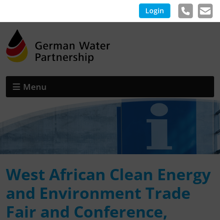
Login
Menu
West African Clean Energy
and Environment Trade
Fair and Conference,