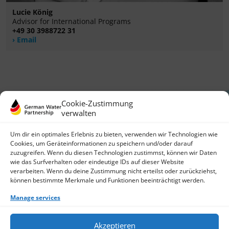
Lucie König
Advisor for International Programs
+49 30 3988722 31
Email
Cookie-Zustimmung
verwalten
Um dir ein optimales Erlebnis zu bieten, verwenden wir Technologien wie
Cookies, um Geräteinformationen zu speichern und/oder darauf
zuzugreifen. Wenn du diesen Technologien zustimmst, können wir Daten
German Water Partnership e.V.
wie das Surfverhalten oder eindeutige IDs auf dieser Website
Invalidenstraße 91
verarbeiten. Wenn du deine Zustimmung nicht erteilst oder zurückziehst,
10115 Berlin, Germany
können bestimmte Merkmale und Funktionen beeinträchtigt werden.
+49 30 3988722 0
Manage services
Contact
Login
Data Protection
Akzeptieren
Imprint