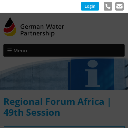
Login
Menu
Regional Forum Africa |
49th Session