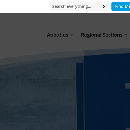
Find M
About us
Regional Sections
Board of Directors
Africa
Office
East Asia
Partners
EECCA
Europe
Latin America
North Africa
North America
Middle East
South & Southeast Asia