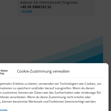
Advisor for International Programs
+49 30 3988722 33
Email
Cookie-Zustimmung verwalten
optimales Erlebnis zu bieten, verwenden wir Technologien wie Cookies, um
mationen zu speichern und/oder darauf zuzugreifen. Wenn du diesen
n zustimmst, können wir Daten wie das Surfverhalten oder eindeutige IDs
Website verarbeiten. Wenn du deine Zustimmung nicht erteilst oder
t, können bestimmte Merkmale und Funktionen beeinträchtigt werden.
vices