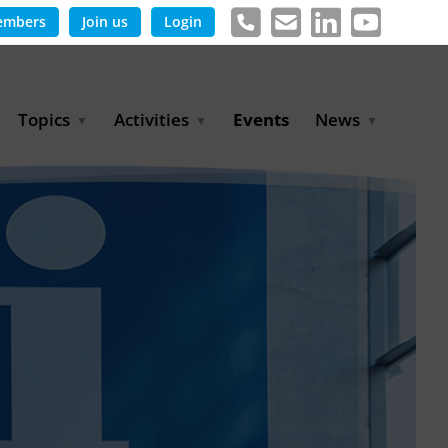
embers
Join us
Login
Topics
Activities
Events
News
Agricultural Irrigation and
Project Partnerships
News & Information
Reuse
BLUE PLANET Berlin Water
Publications
Hydrogen
Dialogues
Press releases
Industrial Water
Export Initiative
Management
Environmental Protection
(BMUKN)
Operation and Capacity
Development
GWP-Days
Urban Water Resilience
International Market
Development
Digital Water
Sustainable Utility
Partnerships
Water and Energy
Trade Fairs