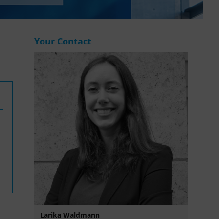
WASANet
Your Contact
Larika Waldmann