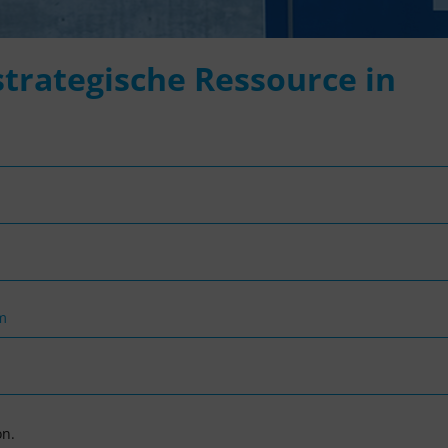
strategische Ressource in
m
on.