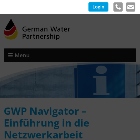
Login
Menu
GWP Navigator –
Einführung in die
Netzwerkarbeit