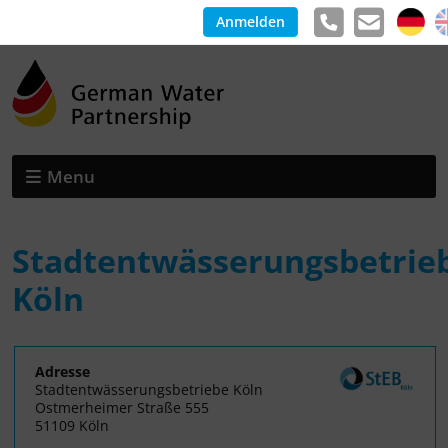
Anmelden
Menu
Stadtentwässerungsbetrie
Köln
Adresse
Stadtentwässerungsbetriebe Köln
Ostmerheimer Straße 555
51109 Köln