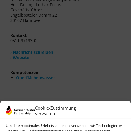
Herr Dr.-Ing. Lothar Fuchs
Geschäftsführer
Engelbosteler Damm 22
30167 Hannover
Kontakt
0511 97193-0
› Nachricht schreiben
› Website
Kompetenzen
Oberflächenwasser
Cookie-Zustimmung
verwalten
Um dir ein optimales Erlebnis zu bieten, verwenden wir Technologien wie
Cookies, um Geräteinformationen zu speichern und/oder darauf