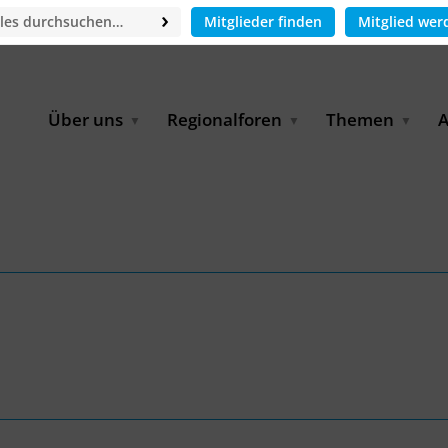
Mitglieder finden
Mitglied wer
Über uns
Regionalforen
Themen
A
GWP-Netzwerk
Afrika
Betrieb und Bildun
M
f
Der Vorstand
EECCA
Industriewasserwir
A
Geschäftsstelle
Europa
Landwirtschaftlich
Bewässerung und
W
Wiederverwendung
u
Partner & Kooperationen
Lateinamerika
Virtual Index of Members
Urbane Wasserresil
B
Mitglieder
Middle East
Wasser und Energie
P
Karriere
Nordafrika
Digital Water
G
Kontakt
Ostasien
Wasserstoff
B
Süd- & Südostasien
D
B
U