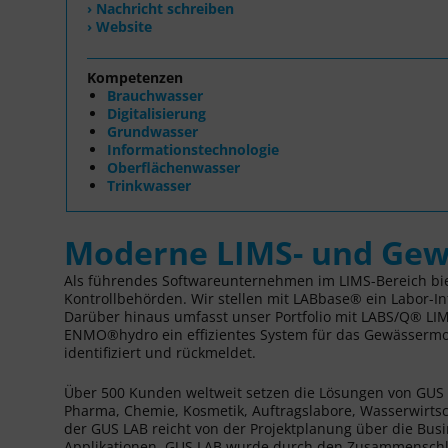
› Nachricht schreiben
› Website
Kompetenzen
Brauchwasser
Digitalisierung
Grundwasser
Informationstechnologie
Oberflächenwasser
Trinkwasser
Moderne LIMS- und Gew
Als führendes Softwareunternehmen im LIMS-Bereich bie
Kontrollbehörden. Wir stellen mit LABbase® ein Labor-I
Darüber hinaus umfasst unser Portfolio mit LABS/Q® LI
ENMO®hydro ein effizientes System für das Gewässermoni
identifiziert und rückmeldet.
Über 500 Kunden weltweit setzen die Lösungen von GUS L
Pharma, Chemie, Kosmetik, Auftragslabore, Wasserwirtsc
der GUS LAB reicht von der Projektplanung über die B
Applikationen. GUS LAB wurde durch den Zusammenschl