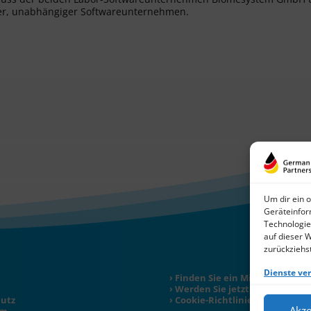
er, unabhängiger Softwareunternehmen.
Um dir ein 
Geräteinfor
Technologie
auf dieser 
zurückziehs
Dienste ve
Finden Sie ein Mitglied
Werden Sie jetzt Mitglied
utz
Cookie-Richtlinie (EU)
Akze
um