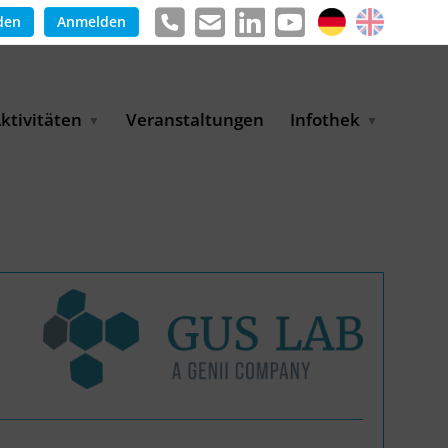
den
Anmelden
ktivitäten
Veranstaltungen
Infothek
g
arkterschließungsprogramm
Meldungen &
ür KMU
Informationen
tschaft
uslandsmessen
Positionen
e
ASANet | Vernetzungs-
Publikationen
nd Transferprojekt
Pressemitteilungen
ienz
etreiberpartnerschaften
artnerschaftsprojekte
WP-Days
LUE PLANET Berlin Water
ialogues
MUKN-Exportinitiative
mweltschutz