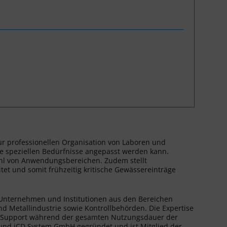
r professionellen Organisation von Laboren und
re speziellen Bedürfnisse angepasst werden kann.
ahl von Anwendungsbereichen. Zudem stellt
et und somit frühzeitig kritische Gewässereinträge
e Unternehmen und Institutionen aus den Bereichen
d Metallindustrie sowie Kontrollbehörden. Die Expertise
en Support während der gesamten Nutzungsdauer der
d iCD System GmbH gegründet und ist Mitglied der