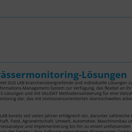
ässermonitoring-Lösungen
tet GUS LAB branchenübergreifende und individuelle Lösungen zu
nformations-Management-System zur Verfügung, das flexibel an Ih
MS-Lösungen und mit VALIDAT Methodenvalidierung für eine Vielz
toring dar, das mit immissionsorientierten Alarmschwellen arbeit
AB bereits seit vielen Jahren erfolgreich ein, darunter zahlreich
haft, Food, Agrarwirtschaft, Umwelt, Automotive, Maschinenbau un
usinessanalyse und Implementierung bis hin zu einem umfassend
uss der beiden Labor-Softwareunternehmen Blomesystem GmbH un