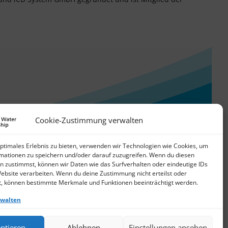
Cookie-Zustimmung verwalten
optimales Erlebnis zu bieten, verwenden wir Technologien wie Cookies, um
mationen zu speichern und/oder darauf zuzugreifen. Wenn du diesen
n zustimmst, können wir Daten wie das Surfverhalten oder eindeutige IDs
Website verarbeiten. Wenn du deine Zustimmung nicht erteilst oder
t, können bestimmte Merkmale und Funktionen beeinträchtigt werden.
rwalten
© 2026 German Water Partnership e.V.
ptieren
Ablehnen
Einstellungen ansehen