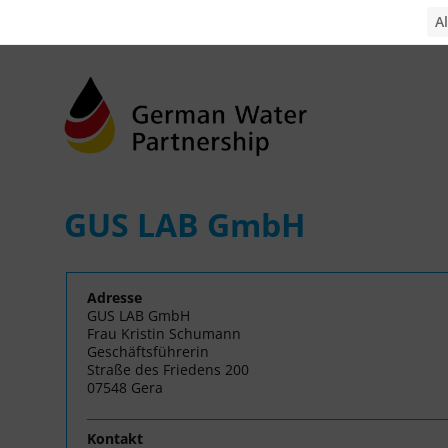
GUS LAB GmbH
Adresse
GUS LAB GmbH
Frau Kristin Schumann
Geschäftsführerin
Straße des Friedens 200
07548 Gera
Kontakt