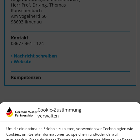
Herr Prof. Dr.-Ing. Thomas
Rauschenbach
Am Vogelherd 50
98693 Ilmenau
Kontakt
03677 461 - 124
› Nachricht schreiben
› Website
Kompetenzen
Cookie-Zustimmung
verwalten
Um dir ein optimales Erlebnis zu bieten, verwenden wir Technologien wie
Cookies, um Geräteinformationen zu speichern und/oder darauf
zuzugreifen. Wenn du diesen Technologien zustimmst, können wir Daten