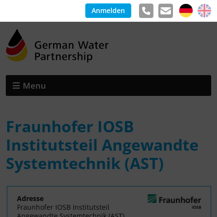
Anmelden
Menu
Fraunhofer IOSB
Institutsteil Angewandte
Systemtechnik (AST)
Adresse
Fraunhofer IOSB Institutsteil
Angewandte Systemtechnik (AST)