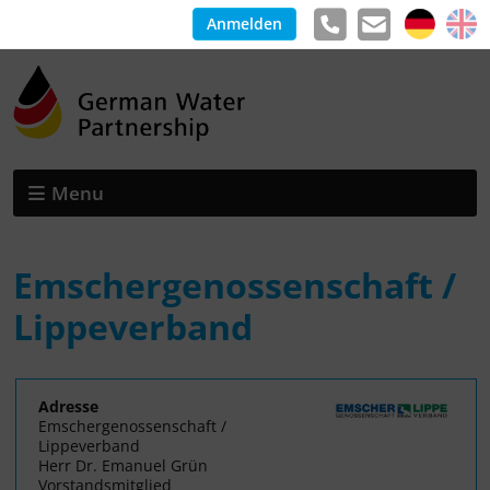
Anmelden
Menu
Emschergenossenschaft /
Lippeverband
Adresse
Emschergenossenschaft /
Lippeverband
Herr Dr. Emanuel Grün
Vorstandsmitglied