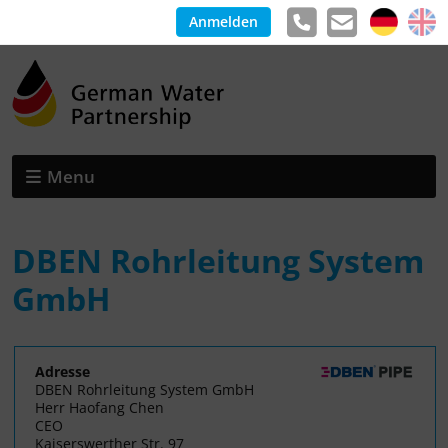
Anmelden
Menu
DBEN Rohrleitung System
GmbH
Adresse
DBEN Rohrleitung System GmbH
Herr Haofang Chen
CEO
Kaiserswerther Str. 97