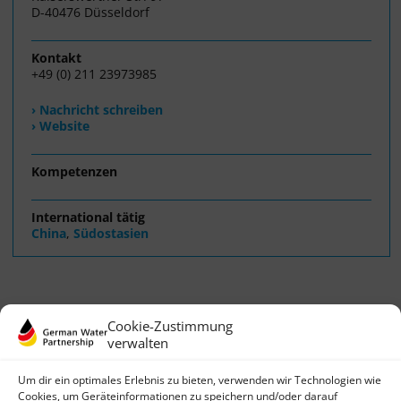
D-40476 Düsseldorf
Kontakt
+49 (0) 211 23973985
› Nachricht schreiben
› Website
Kompetenzen
International tätig
China
,
Südostasien
Cookie-Zustimmung
verwalten
Um dir ein optimales Erlebnis zu bieten, verwenden wir Technologien wie
Cookies, um Geräteinformationen zu speichern und/oder darauf