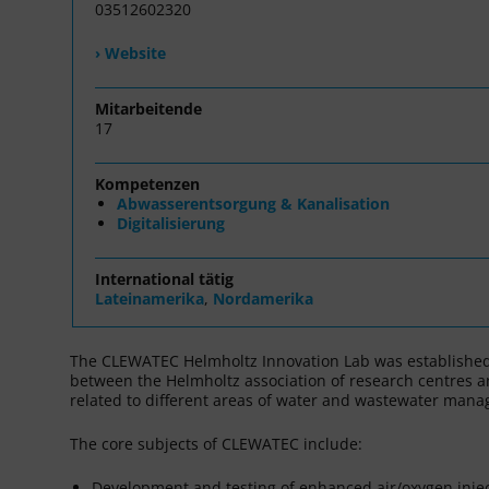
03512602320
› Website
Mitarbeitende
17
Kompetenzen
Abwasserentsorgung & Kanalisation
Digitalisierung
International tätig
Lateinamerika
,
Nordamerika
The CLEWATEC Helmholtz Innovation Lab was established 
between the Helmholtz association of research centres an
related to different areas of water and wastewater man
The core subjects of CLEWATEC include:
Development and testing of enhanced air/oxygen inject