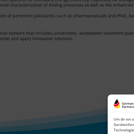
anced characterization of mixing processes as well as the enhanced
on of persistent pollutants, such as pharmaceuticals and PFAS, b
sive network that includes universities, wastewater treatment plan
elop and apply innovative solutions.
Um dir ein 
Geräteinfor
Technologie