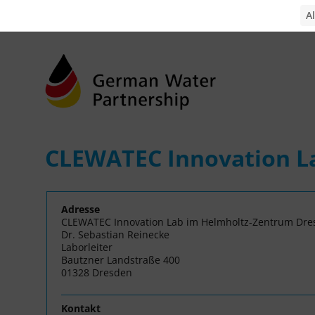
CLEWATEC Innovation La
Adresse
CLEWATEC Innovation Lab im Helmholtz-Zentrum Dres
Dr. Sebastian Reinecke
Laborleiter
Bautzner Landstraße 400
01328 Dresden
Kontakt