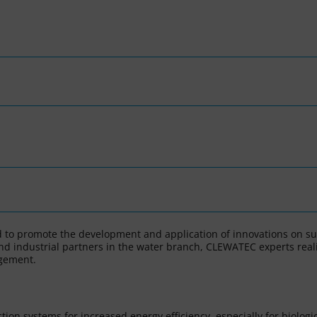
to promote the development and application of innovations on sus
d industrial partners in the water branch, CLEWATEC experts reali
agement.
ion systems for increased energy efficiency, especially for biolog