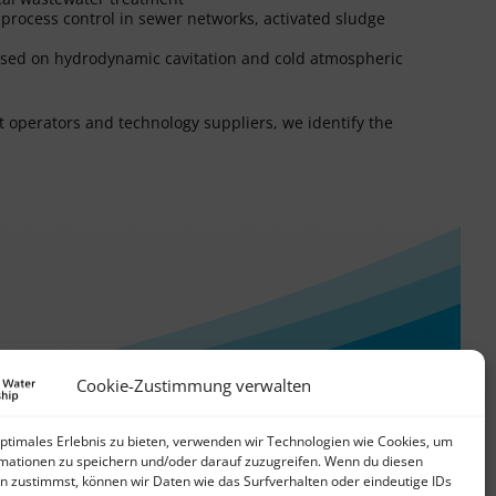
 process control in sewer networks, activated sludge
ased on hydrodynamic cavitation and cold atmospheric
t operators and technology suppliers, we identify the
Cookie-Zustimmung verwalten
optimales Erlebnis zu bieten, verwenden wir Technologien wie Cookies, um
mationen zu speichern und/oder darauf zuzugreifen. Wenn du diesen
n zustimmst, können wir Daten wie das Surfverhalten oder eindeutige IDs