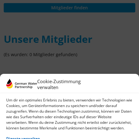
Unsere Mitglieder
(Es wurden: 0 Mitglieder gefunden)
Cookie-Zustimmung
verwalten
Um dir ein optimales Erlebnis zu bieten, verwenden wir Technologien wie
Cookies, um Geräteinformationen zu speichern und/oder darauf
zuzugreifen. Wenn du diesen Technologien zustimmst, können wir Daten
wie das Surfverhalten oder eindeutige IDs auf dieser Website
German Water Partnership e.V.
verarbeiten. Wenn du deine Zustimmung nicht erteilst oder zurückziehst,
Invalidenstraße 91
können bestimmte Merkmale und Funktionen beeinträchtigt werden.
D-10115 Berlin
+49 (0)30 3988722 0
Dienste verwalten