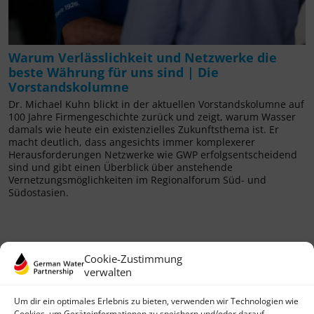
Warum Verlässlichkeit und Netzwerke die
beste Währung für uns sind | Die
Vorstandskolumne
Dr. Michael Kuhn blickt in der aktuellen Vorstandskolumne auf
100 Jahre Firmengeschichte zurück und zeigt, warum Wasser
damals wie heute ein existenzielles Zukunftsthema ist. Er
macht deutlich, dass angesichts immer komplexerer
Herausforderungen Netzwerke wie GWP erfolgsentscheidend
sind und gibt einen Überblick über anstehende
Vernetzungsmöglichkeiten im Regionalforum Süd- und
Südostasien.
Cookie-Zustimmung
verwalten
Um dir ein optimales Erlebnis zu bieten, verwenden wir Technologien wie
Cookies, um Geräteinformationen zu speichern und/oder darauf