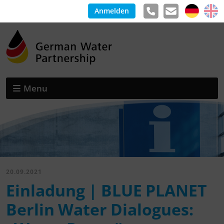
Anmelden
Menu
20.09.2021
Einladung | BLUE PLANET
Berlin Water Dialogues: