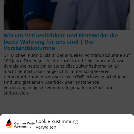
Warum Verlässlichkeit und Netzwerke die
beste Währung für uns sind | Die
Vorstandskolumne
Dr. Michael Kuhn blickt in der aktuellen Vorstandskolumne auf
100 Jahre Firmengeschichte zurück und zeigt, warum Wasser
damals wie heute ein existenzielles Zukunftsthema ist. Er
macht deutlich, dass angesichts immer komplexerer
Herausforderungen Netzwerke wie GWP erfolgsentscheidend
sind und gibt einen Überblick über anstehende
Vernetzungsmöglichkeiten im Regionalforum Süd- und
Südostasien.
Cookie-Zustimmung
verwalten