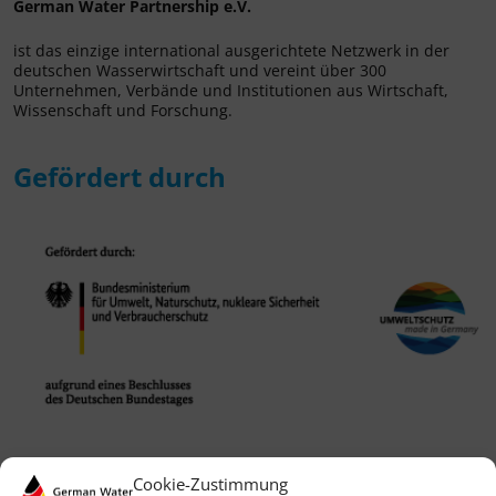
German Water Partnership e.V.
ist das einzige international ausgerichtete Netzwerk in der
deutschen Wasserwirtschaft und vereint über 300
Unternehmen, Verbände und Institutionen aus Wirtschaft,
Wissenschaft und Forschung.
Gefördert durch
Cookie-Zustimmung