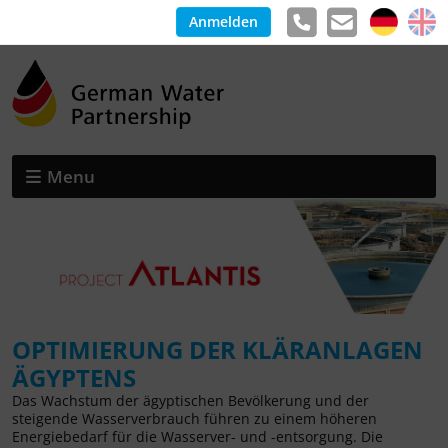
Anmelden
Menu
OPTIMIERUNG DER KLÄRANLAGEN
ÄGYPTENS
Das Wachstum der ägyptischen Bevölkerung und der
steigende Wasserverbrauch führen zu einem höheren
Energiebedarf für die Wasserver- und -entsorgung. Die