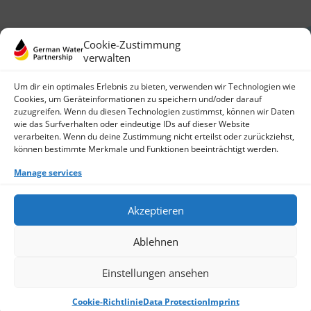
Cookie-Zustimmung
verwalten
Um dir ein optimales Erlebnis zu bieten, verwenden wir Technologien wie
Cookies, um Geräteinformationen zu speichern und/oder darauf
zuzugreifen. Wenn du diesen Technologien zustimmst, können wir Daten
German Water Partnership e.V.
wie das Surfverhalten oder eindeutige IDs auf dieser Website
Invalidenstraße 91
verarbeiten. Wenn du deine Zustimmung nicht erteilst oder zurückziehst,
10115 Berlin, Germany
können bestimmte Merkmale und Funktionen beeinträchtigt werden.
+49 30 3988722 0
Manage services
Contact
Login
Data Protection
Akzeptieren
Imprint
Write us an email
Ablehnen
Give us a call
Find Members
Join us
Einstellungen ansehen
© 2026 German Water Partnership e.V.
Cookie-Richtlinie
Data Protection
Imprint