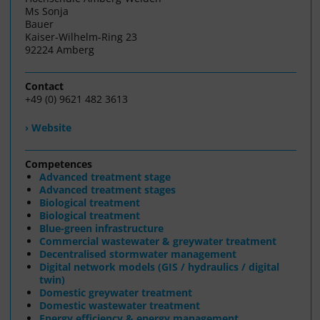
Ms Sonja
Bauer
Kaiser-Wilhelm-Ring 23
92224 Amberg
Contact
+49 (0) 9621 482 3613
› Website
Competences
Advanced treatment stage
Advanced treatment stages
Biological treatment
Biological treatment
Blue-green infrastructure
Commercial wastewater & greywater treatment
Decentralised stormwater management
Digital network models (GIS / hydraulics / digital
twin)
Domestic greywater treatment
Domestic wastewater treatment
Energy efficiency & energy management