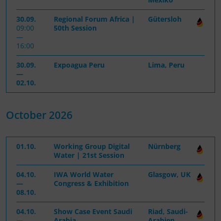
30.09.
Regional Forum Africa |
Gütersloh
09:00
50th Session
—
16:00
30.09.
Expoagua Peru
Lima, Peru
—
02.10.
October 2026
01.10.
Working Group Digital
Nürnberg
Water | 21st Session
04.10.
IWA World Water
Glasgow, UK
—
Congress & Exhibition
08.10.
04.10.
Show Case Event Saudi
Riad, Saudi-
—
Arabia
Arabien