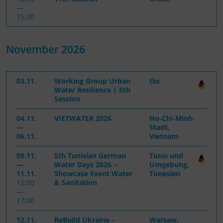
—
15:30
November 2026
03.11.
Working Group Urban
tbc
Water Resilience | 5th
Session
04.11.
VIETWATER 2026
Ho-Chi-Minh-
—
Stadt,
06.11.
Vietnam
09.11.
5th Tunisian German
Tunis und
—
Water Days 2026 –
Umgebung,
11.11.
Showcase Event Water
Tunesien
12:00
& Sanitation
—
17:00
12.11.
ReBuild Ukraine –
Warsaw,