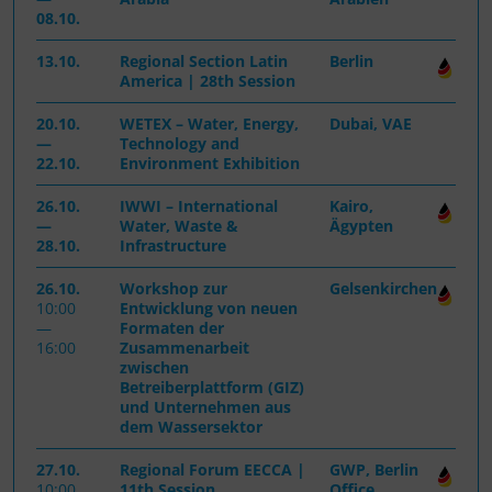
08.10.
13.10.
Regional Section Latin
Berlin
America | 28th Session
20.10.
WETEX – Water, Energy,
Dubai, VAE
—
Technology and
22.10.
Environment Exhibition
26.10.
IWWI – International
Kairo,
—
Water, Waste &
Ägypten
28.10.
Infrastructure
26.10.
Workshop zur
Gelsenkirchen
10:00
Entwicklung von neuen
—
Formaten der
16:00
Zusammenarbeit
zwischen
Betreiberplattform (GIZ)
und Unternehmen aus
dem Wassersektor
27.10.
Regional Forum EECCA |
GWP, Berlin
10:00
11th Session
Office