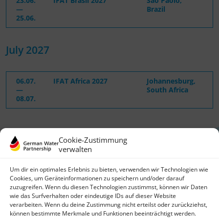
23.06.
IFAT Brasil 2027
São Paolo,
—
Brazil
25.06.
July 2027
06.07.
IFAT Africa 2027
Johannesburg,
—
South Africa
08.07.
Cookie-Zustimmung
verwalten
Um dir ein optimales Erlebnis zu bieten, verwenden wir Technologien wie
Cookies, um Geräteinformationen zu speichern und/oder darauf
zuzugreifen. Wenn du diesen Technologien zustimmst, können wir Daten
German Water Partnership e.V.
wie das Surfverhalten oder eindeutige IDs auf dieser Website
Invalidenstraße 91
verarbeiten. Wenn du deine Zustimmung nicht erteilst oder zurückziehst,
10115 Berlin, Germany
können bestimmte Merkmale und Funktionen beeinträchtigt werden.
+49 30 3988722 0