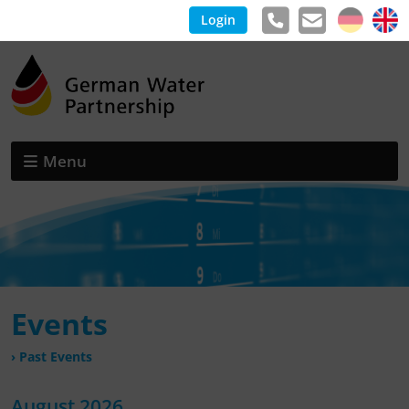
Login
Menu
Events
› Past Events
August 2026