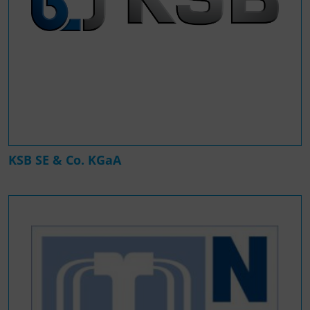
KSB SE & Co. KGaA