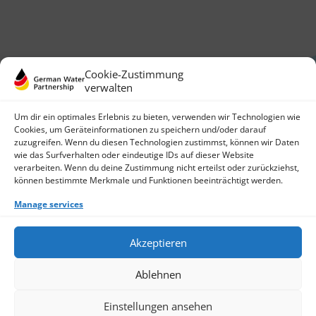
Cookie-Zustimmung
verwalten
Um dir ein optimales Erlebnis zu bieten, verwenden wir Technologien wie
Cookies, um Geräteinformationen zu speichern und/oder darauf
zuzugreifen. Wenn du diesen Technologien zustimmst, können wir Daten
German Water Partnership e.V.
wie das Surfverhalten oder eindeutige IDs auf dieser Website
Invalidenstraße 91
verarbeiten. Wenn du deine Zustimmung nicht erteilst oder zurückziehst,
10115 Berlin, Germany
können bestimmte Merkmale und Funktionen beeinträchtigt werden.
+49 30 3988722 0
Manage services
Contact
Login
Data Protection
Akzeptieren
Imprint
Write us an email
Ablehnen
Give us a call
Find Members
Join us
Einstellungen ansehen