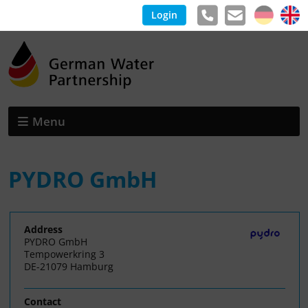
Login
Menu
PYDRO GmbH
Address
PYDRO GmbH
Tempowerkring 3
DE-21079 Hamburg
Contact