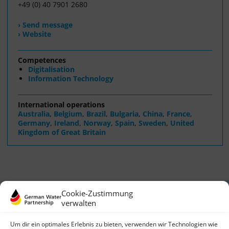
+49 (0) 40 7901 2680
› Send message
› Website
Competences
Digitalisation
Information Technology
International operations
Australia
,
Belgium
,
Brazil
,
Bulgaria
,
China
,
France
,
Germany
,
Ireland
,
Norway
,
Spain
,
Sweden
,
United
Kingdom of Great Britain
Cookie-Zustimmung
verwalten
Um dir ein optimales Erlebnis zu bieten, verwenden wir Technologien wie