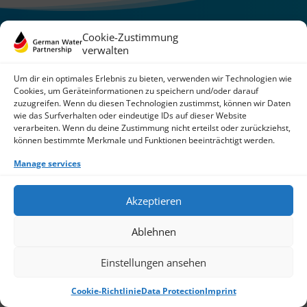
Cookie-Zustimmung
German Water Partnership e.V.
verwalten
Invalidenstraße 91
10115 Berlin, Germany
+49 30 3988722 0
Um dir ein optimales Erlebnis zu bieten, verwenden wir Technologien wie
Cookies, um Geräteinformationen zu speichern und/oder darauf
Contact
zuzugreifen. Wenn du diesen Technologien zustimmst, können wir Daten
Login
wie das Surfverhalten oder eindeutige IDs auf dieser Website
Data Protection
verarbeiten. Wenn du deine Zustimmung nicht erteilst oder zurückziehst,
Imprint
können bestimmte Merkmale und Funktionen beeinträchtigt werden.
Write us an email
Manage services
Give us a call
Find Members
Join us
Akzeptieren
© 2026 German Water Partnership e.V.
Ablehnen
Einstellungen ansehen
Cookie-Richtlinie
Data Protection
Imprint