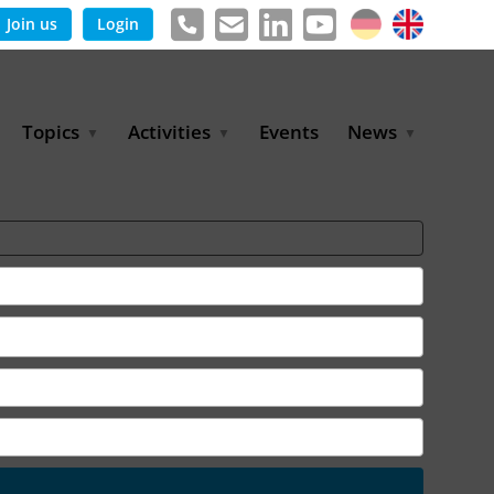
Join us
Login
Topics
Activities
Events
News
Agricultural Irrigation and
Project Partnerships
News & Information
Reuse
BLUE PLANET Berlin Water
Publications
Hydrogen
Dialogues
Press releases
Industrial Water
Export Initiative
Management
Environmental Protection
(BMUKN)
Operation and Capacity
Development
GWP-Days
Urban Water Resilience
International Market
Development
Digital Water
Sustainable Utility
Partnerships
Water and Energy
Trade Fairs