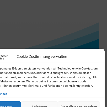
Cookie-Zustimmung verwalten
optimales Erlebnis zu bieten, verwenden wir Technologien wie Cookies, um
mationen zu speichern und/oder darauf zuzugreifen. Wenn du diesen
n zustimmst, können wir Daten wie das Surfverhalten oder eindeutige IDs
Website verarbeiten. Wenn du deine Zustimmung nicht erteilst oder
t, können bestimmte Merkmale und Funktionen beeinträchtigt werden.
vices
© 2026 German Water Partnership e.V.
ptieren
Ablehnen
Einstellungen ansehen