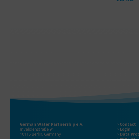
German Water Partnership e.V.
Contact
Invalidenstraße 91
Login
10115 Berlin, Germany
Data Pro
Imprint