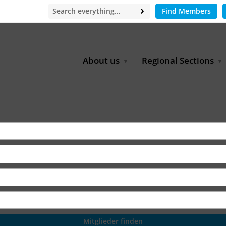
Find Members
About us
Regional Sections
Board of Directors
Africa
Office
East Asia
Partners
EECCA
Europe
Latin America
North Africa
North America
Middle East
South & Southeast Asia