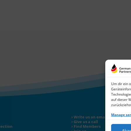
Um dir ein 
Geräteinfor
Technologie
auf dieser 
zurückziehs
Manage ser
Write us an email
Give us a call
tection
Find Members
Akze
Join us