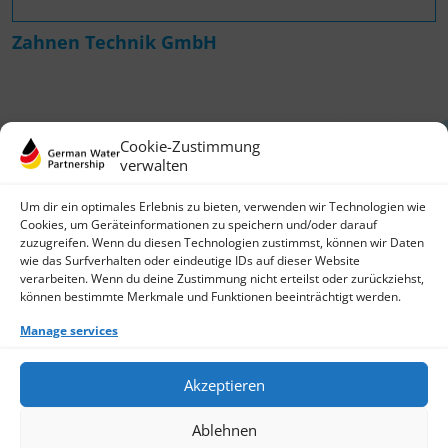
Zahnen Technik GmbH
Cookie-Zustimmung
verwalten
Um dir ein optimales Erlebnis zu bieten, verwenden wir Technologien wie
Cookies, um Geräteinformationen zu speichern und/oder darauf
zuzugreifen. Wenn du diesen Technologien zustimmst, können wir Daten
German Water Partnership e.V.
wie das Surfverhalten oder eindeutige IDs auf dieser Website
Invalidenstraße 91
verarbeiten. Wenn du deine Zustimmung nicht erteilst oder zurückziehst,
10115 Berlin, Germany
können bestimmte Merkmale und Funktionen beeinträchtigt werden.
+49 30 3988722 0
Manage services
Contact
Login
Data Protection
Akzeptieren
Imprint
Write us an email
Ablehnen
Give us a call