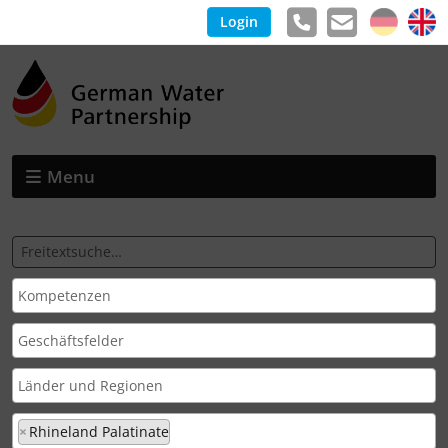
Login
Menu
×
Rhineland Palatinate