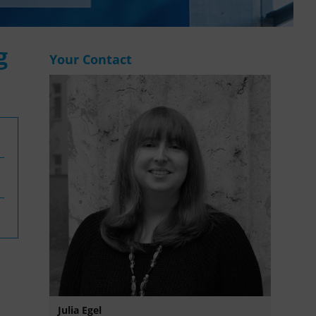
WASANet
g
Your Contact
Julia Egel