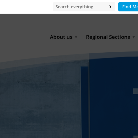
Find M
About us
Regional Sections
Board of Directors
Africa
Office
East Asia
Partners
EECCA
Europe
Latin America
North Africa
North America
Middle East
South & Southeast Asia