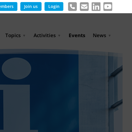
embers
Join us
Login
Topics
Activities
Events
News
Agricultural Irrigation and
Project Partnerships
News & Information
Reuse
BLUE PLANET Berlin Water
Publications
Hydrogen
Dialogues
Press releases
Industrial Water
Export Initiative
Management
Environmental Protection
(BMUKN)
Operation and Capacity
Development
GWP-Days
Urban Water Resilience
International Market
Development
Digital Water
Sustainable Utility
Partnerships
Water and Energy
Trade Fairs