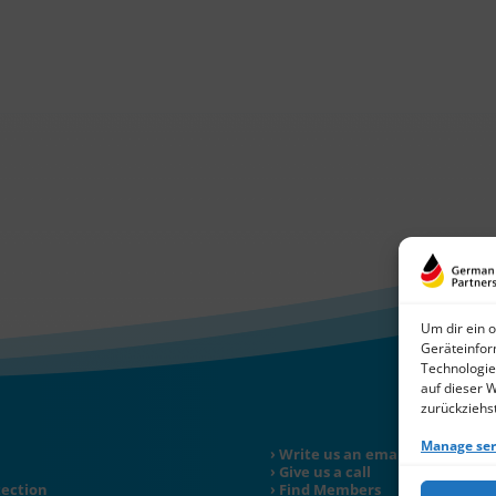
Um dir ein 
Geräteinfor
Technologie
auf dieser 
zurückziehs
Manage ser
Write us an email
Give us a call
tection
Find Members