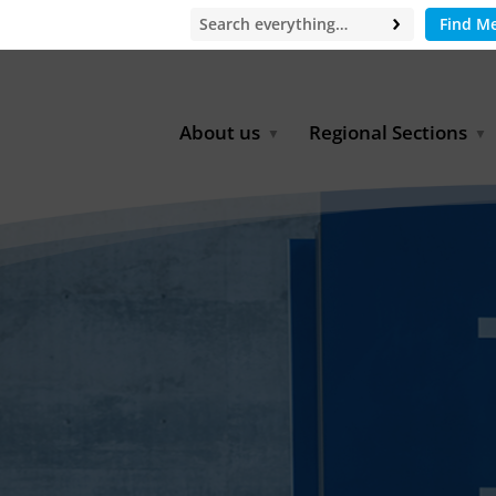
Find M
About us
Regional Sections
Board of Directors
Africa
Office
East Asia
Partners
EECCA
Europe
Latin America
North Africa
North America
Middle East
South & Southeast Asia