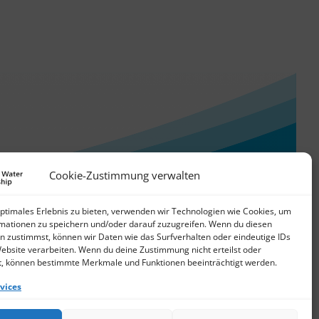
Cookie-Zustimmung verwalten
optimales Erlebnis zu bieten, verwenden wir Technologien wie Cookies, um
mationen zu speichern und/oder darauf zuzugreifen. Wenn du diesen
n zustimmst, können wir Daten wie das Surfverhalten oder eindeutige IDs
Website verarbeiten. Wenn du deine Zustimmung nicht erteilst oder
t, können bestimmte Merkmale und Funktionen beeinträchtigt werden.
vices
© 2026 German Water Partnership e.V.