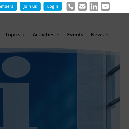
embers
Join us
Login
Topics
Activities
Events
News
Agricultural Irrigation and
Project Partnerships
News & Information
Reuse
BLUE PLANET Berlin Water
Publications
Hydrogen
Dialogues
Press releases
Industrial Water
Export Initiative
Management
Environmental Protection
(BMUKN)
Operation and Capacity
Development
GWP-Days
Urban Water Resilience
International Market
Development
Digital Water
Sustainable Utility
Partnerships
Water and Energy
Trade Fairs