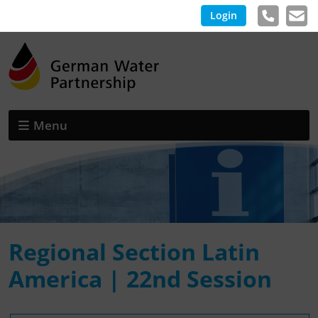
Login
Menu
Regional Section Latin
America | 22nd Session