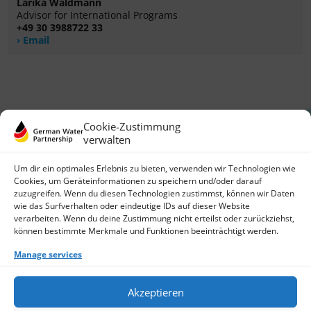
Larika Waldmann
Advisor for International Programs
+49 30 3988722 33
Email
Cookie-Zustimmung
verwalten
Um dir ein optimales Erlebnis zu bieten, verwenden wir Technologien wie
Cookies, um Geräteinformationen zu speichern und/oder darauf
zuzugreifen. Wenn du diesen Technologien zustimmst, können wir Daten
German Water Partnership e.V.
wie das Surfverhalten oder eindeutige IDs auf dieser Website
Invalidenstraße 91
verarbeiten. Wenn du deine Zustimmung nicht erteilst oder zurückziehst,
10115 Berlin, Germany
können bestimmte Merkmale und Funktionen beeinträchtigt werden.
+49 30 3988722 0
Manage services
Contact
Login
Data Protection
Akzeptieren
Imprint