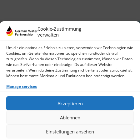
Cookie-Zustimmung
verwalten
Um dir ein optimales Erlebnis zu bieten, verwenden wir Technologien wie
Cookies, um Geräteinformationen zu speichern und/oder darauf
zuzugreifen. Wenn du diesen Technologien zustimmst, können wir Daten
German Water Partnership e.V.
wie das Surfverhalten oder eindeutige IDs auf dieser Website
Invalidenstraße 91
verarbeiten. Wenn du deine Zustimmung nicht erteilst oder zurückziehst,
10115 Berlin, Germany
können bestimmte Merkmale und Funktionen beeinträchtigt werden.
+49 30 3988722 0
Manage services
Contact
Login
Data Protection
Akzeptieren
Imprint
Write us an email
Ablehnen
Give us a call
Find Members
Join us
Einstellungen ansehen