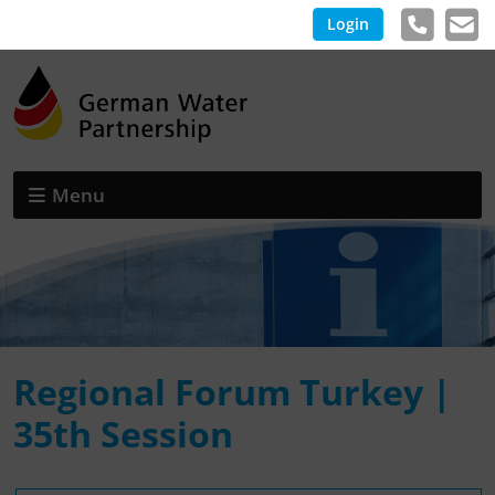
Login
Menu
Regional Forum Turkey |
35th Session