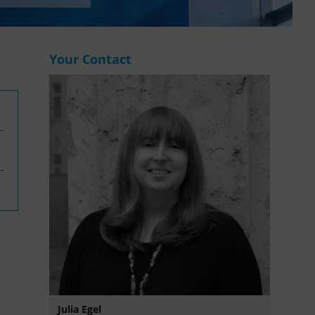
WASANet
Your Contact
Julia Egel