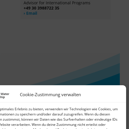
Advisor for International Programs
+49 30 3988722 35
Email
Cookie-Zustimmung verwalten
optimales Erlebnis zu bieten, verwenden wir Technologien wie Cookies, um
mationen zu speichern und/oder darauf zuzugreifen. Wenn du diesen
n zustimmst, können wir Daten wie das Surfverhalten oder eindeutige IDs
Website verarbeiten. Wenn du deine Zustimmung nicht erteilst oder