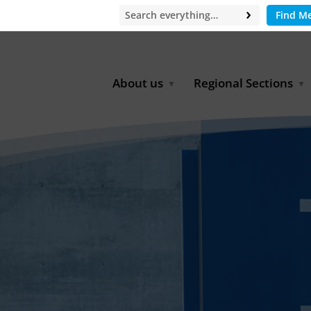
Find M
About us
Regional Sections
Board of Directors
Africa
Office
East Asia
Partners
EECCA
Europe
Latin America
North Africa
North America
Middle East
South & Southeast Asia