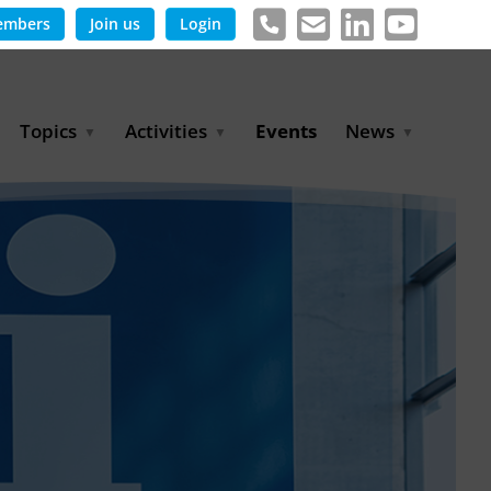
embers
Join us
Login
Topics
Activities
Events
News
Agricultural Irrigation and
Project Partnerships
News & Information
Reuse
BLUE PLANET Berlin Water
Publications
Hydrogen
Dialogues
Press releases
Industrial Water
Export Initiative
Management
Environmental Protection
(BMUKN)
Operation and Capacity
Development
GWP-Days
Urban Water Resilience
International Market
Development
Digital Water
Sustainable Utility
Partnerships
Water and Energy
Trade Fairs