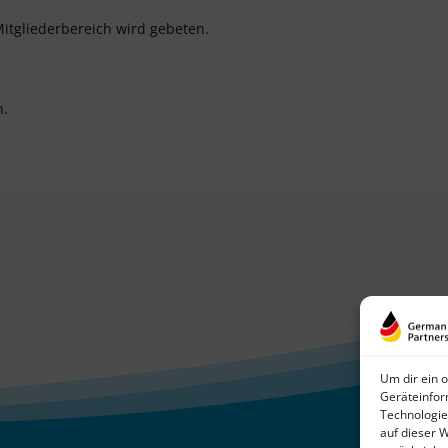
itgliederbereich wird gebeten.
n.
Um dir ein 
Geräteinfor
Technologie
auf dieser 