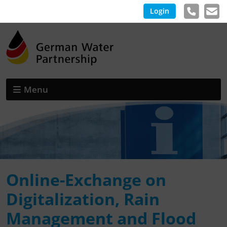
Login
Menu
Online-Exchange on
Digitalization, Rain
Management and Flood