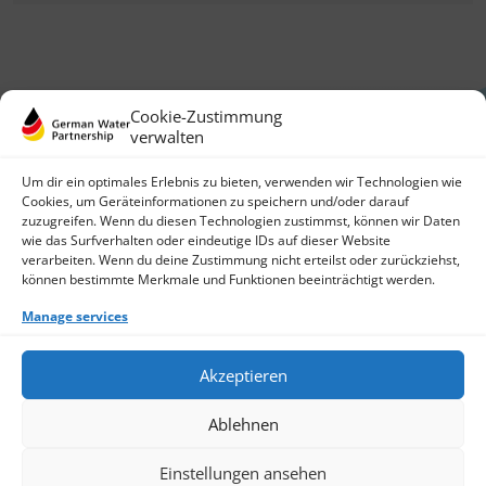
Cookie-Zustimmung
verwalten
Um dir ein optimales Erlebnis zu bieten, verwenden wir Technologien wie
Cookies, um Geräteinformationen zu speichern und/oder darauf
zuzugreifen. Wenn du diesen Technologien zustimmst, können wir Daten
German Water Partnership e.V.
wie das Surfverhalten oder eindeutige IDs auf dieser Website
Invalidenstraße 91
verarbeiten. Wenn du deine Zustimmung nicht erteilst oder zurückziehst,
10115 Berlin, Germany
können bestimmte Merkmale und Funktionen beeinträchtigt werden.
+49 30 3988722 0
Manage services
Contact
Login
Data Protection
Akzeptieren
Imprint
Write us an email
Ablehnen
Give us a call
Find Members
Join us
Einstellungen ansehen