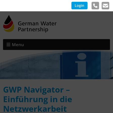
Login
Menu
GWP Navigator –
Einführung in die
Netzwerkarbeit