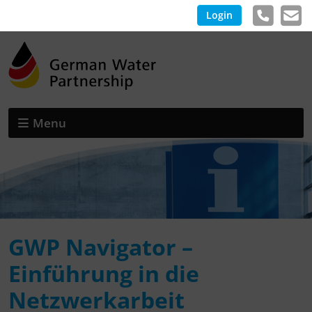
Login
Menu
GWP Navigator –
Einführung in die
Netzwerkarbeit