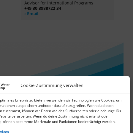
Advisor for International Programs
+49 30 3988722 34
Email
Cookie-Zustimmung verwalten
optimales Erlebnis zu bieten, verwenden wir Technologien wie Cookies, um
mationen zu speichern und/oder darauf zuzugreifen. Wenn du diesen
n zustimmst, können wir Daten wie das Surfverhalten oder eindeutige IDs
Website verarbeiten. Wenn du deine Zustimmung nicht erteilst oder
t, können bestimmte Merkmale und Funktionen beeinträchtigt werden.
vices