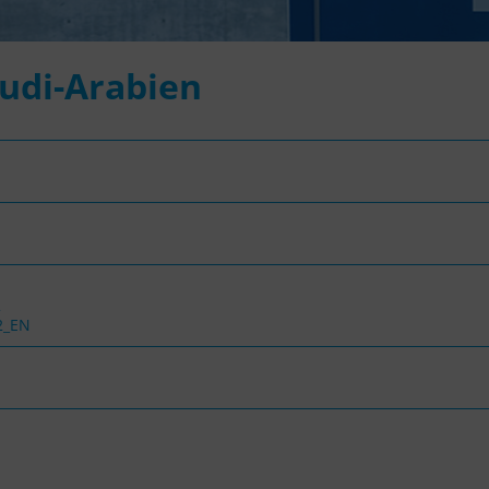
udi-Arabien
2
2_EN