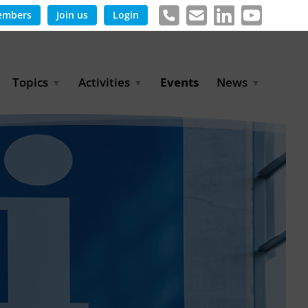
embers
Join us
Login
Topics
Activities
Events
News
Agricultural Irrigation and
Project Partnerships
News & Information
Reuse
BLUE PLANET Berlin Water
Publications
Hydrogen
Dialogues
Press releases
Industrial Water
Export Initiative
Management
Environmental Protection
(BMUKN)
Operation and Capacity
Development
GWP-Days
Urban Water Resilience
International Market
Development
Digital Water
Sustainable Utility
Partnerships
Water and Energy
Trade Fairs