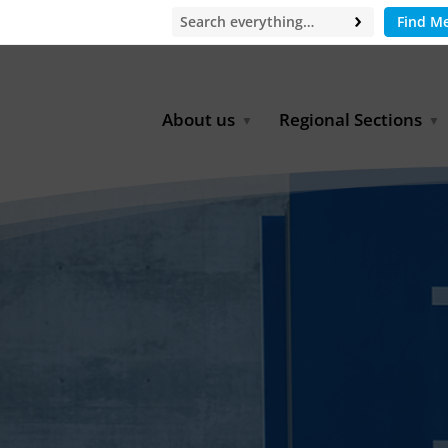
Find M
About us
Regional Sections
Board of Directors
Africa
Office
East Asia
Partners
EECCA
Europe
Latin America
North Africa
North America
Middle East
South & Southeast Asia