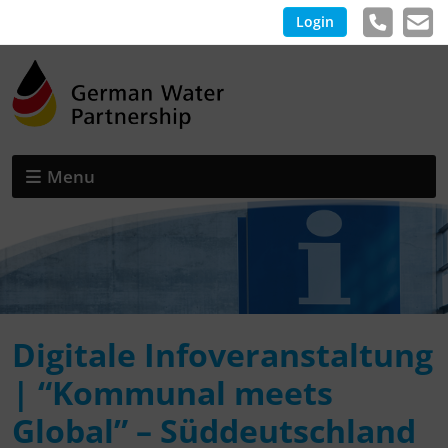
Login
Menu
Digitale Infoveranstaltung
| “Kommunal meets
Global” – Süddeutschland