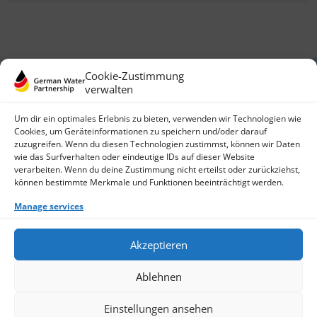
Cookie-Zustimmung
verwalten
Um dir ein optimales Erlebnis zu bieten, verwenden wir Technologien wie
Cookies, um Geräteinformationen zu speichern und/oder darauf
zuzugreifen. Wenn du diesen Technologien zustimmst, können wir Daten
German Water Partnership e.V.
wie das Surfverhalten oder eindeutige IDs auf dieser Website
Invalidenstraße 91
verarbeiten. Wenn du deine Zustimmung nicht erteilst oder zurückziehst,
10115 Berlin, Germany
können bestimmte Merkmale und Funktionen beeinträchtigt werden.
+49 30 3988722 0
Manage services
Contact
Login
Data Protection
Akzeptieren
Imprint
Write us an email
Ablehnen
Give us a call
Find Members
Join us
Einstellungen ansehen