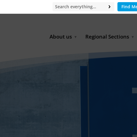
Find M
About us
Regional Sections
Board of Directors
Africa
Office
East Asia
Partners
EECCA
Europe
Latin America
North Africa
North America
Middle East
South & Southeast Asia