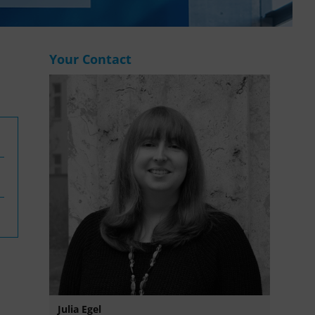
WASANet
Your Contact
Julia Egel