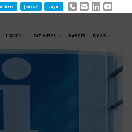
embers
Join us
Login
Topics
Activities
Events
News
Agricultural Irrigation and
Project Partnerships
News & Information
Reuse
BLUE PLANET Berlin Water
Publications
Hydrogen
Dialogues
Press releases
Industrial Water
Export Initiative
Management
Environmental Protection
(BMUKN)
Operation and Capacity
Development
GWP-Days
Urban Water Resilience
International Market
Development
Digital Water
Sustainable Utility
Partnerships
Water and Energy
Trade Fairs