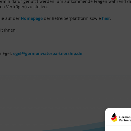
 Termin dafür genutzt werden, um aufkommende Fragen während d
on Verträgen) zu stellen.
Sie auf der
Homepage
der Betreiberplattform sowie
hier
.
it Ihnen.
a Egel,
egel@germanwaterpartnership.de