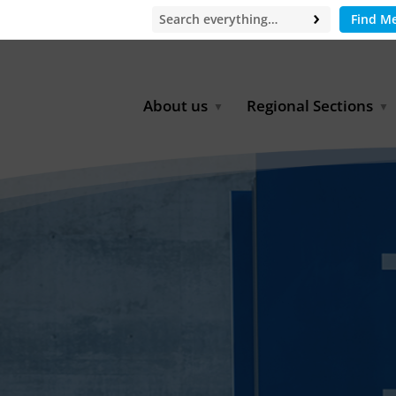
Find M
About us
Regional Sections
Board of Directors
Africa
Office
East Asia
Partners
EECCA
Europe
Latin America
North Africa
North America
Middle East
South & Southeast Asia