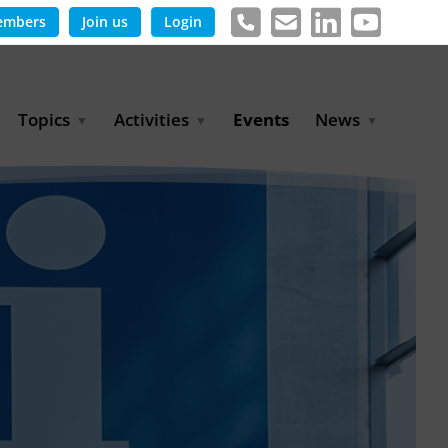
embers
Join us
Login
Topics
Activities
Events
News
Agricultural Irrigation and
Project Partnerships
News & Information
Reuse
BLUE PLANET Berlin Water
Publications
Hydrogen
Dialogues
Press releases
Industrial Water
Export Initiative
Management
Environmental Protection
(BMUKN)
Operation and Capacity
Development
GWP-Days
Urban Water Resilience
International Market
Development
Digital Water
Sustainable Utility
Partnerships
Water and Energy
Trade Fairs