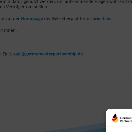
 Termin dafür genutzt werden, um aufkommende Fragen während d
on Verträgen) zu stellen.
Sie auf der
Homepage
der Betreiberplattform sowie
hier
.
it Ihnen.
a Egel,
egel@germanwaterpartnership.de