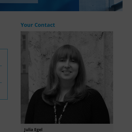
WASANet
Your Contact
Julia Egel