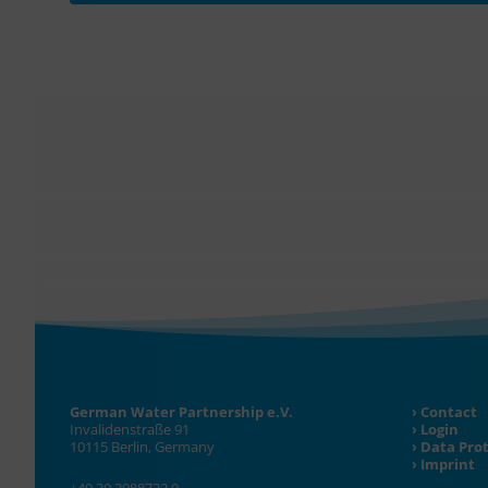
German Water Partnership e.V.
Contact
Invalidenstraße 91
Login
10115 Berlin, Germany
Data Pro
Imprint