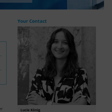
WASANet
Your Contact
er
Lucie König