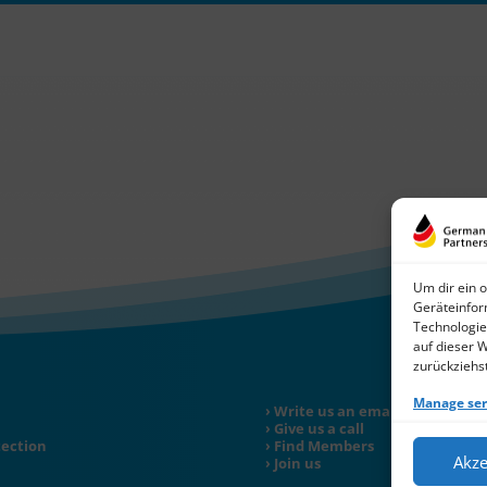
Um dir ein 
Geräteinfor
Technologie
auf dieser 
zurückziehs
Manage ser
Write us an email
Give us a call
tection
Find Members
Akze
Join us