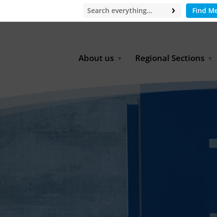
Find M
About us
Regional Sections
Board of Directors
Africa
Office
East Asia
Partners
EECCA
Europe
Latin America
North Africa
North America
Middle East
South & Southeast Asia