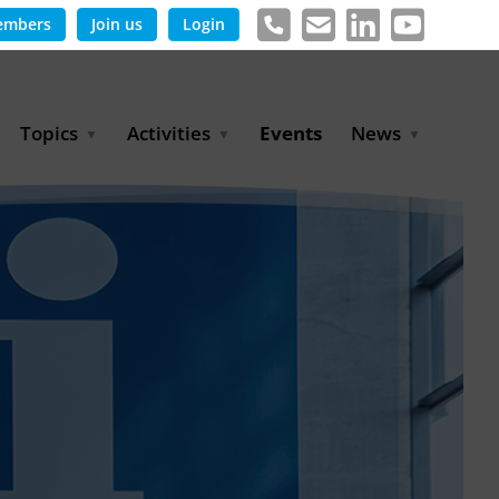
embers
Join us
Login
Topics
Activities
Events
News
Agricultural Irrigation and
Project Partnerships
News & Information
Reuse
BLUE PLANET Berlin Water
Publications
Hydrogen
Dialogues
Press releases
Industrial Water
Export Initiative
Management
Environmental Protection
(BMUKN)
Operation and Capacity
Development
GWP-Days
Urban Water Resilience
International Market
Development
Digital Water
Sustainable Utility
Partnerships
Water and Energy
Trade Fairs