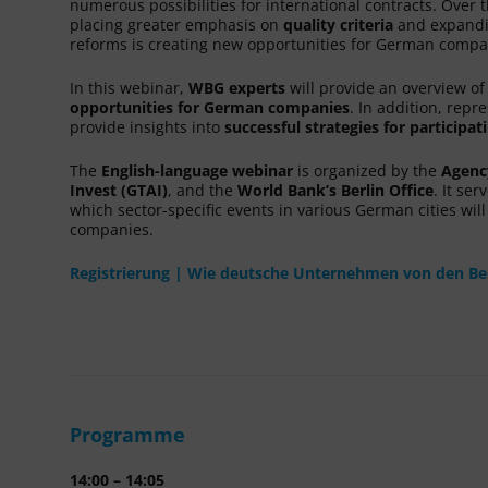
numerous possibilities for international contracts. Over
placing greater emphasis on
quality criteria
and expand
reforms is creating new opportunities for German compan
In this webinar,
WBG experts
will provide an overview o
opportunities for German companies
. In addition, rep
provide insights into
successful strategies for participa
The
English-language webinar
is organized by the
Agenc
Invest (GTAI)
, and the
World Bank’s Berlin Office
. It se
which sector-specific events in various German cities 
companies.
Registrierung | Wie deutsche Unternehmen von den B
Programme
14:00 – 14:05