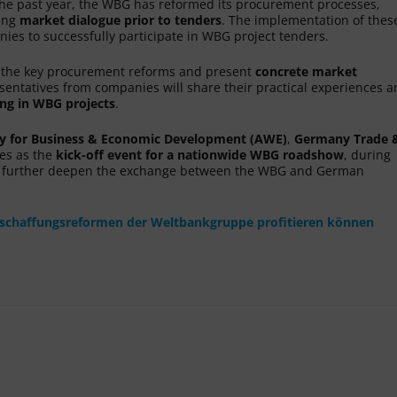
 the past year, the WBG has reformed its procurement processes,
ing
market dialogue prior to tenders
. The implementation of thes
ies to successfully participate in WBG project tenders.
f the key procurement reforms and present
concrete market
resentatives from companies will share their practical experiences 
ting in WBG projects
.
y for Business & Economic Development (AWE)
,
Germany Trade 
rves as the
kick-off event for a nationwide WBG roadshow
, during
will further deepen the exchange between the WBG and German
eschaffungsreformen der Weltbankgruppe profitieren können