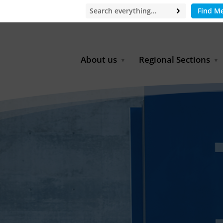
Find M
About us
Regional Sections
Board of Directors
Africa
Office
East Asia
Partners
EECCA
Europe
Latin America
North Africa
North America
Middle East
South & Southeast Asia