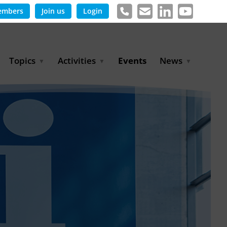
embers
Join us
Login
Topics
Activities
Events
News
Agricultural Irrigation and
Project Partnerships
News & Information
Reuse
BLUE PLANET Berlin Water
Publications
Hydrogen
Dialogues
Press releases
Industrial Water
Export Initiative
Management
Environmental Protection
(BMUKN)
Operation and Capacity
Development
GWP-Days
Urban Water Resilience
International Market
Development
Digital Water
Sustainable Utility
Partnerships
Water and Energy
Trade Fairs