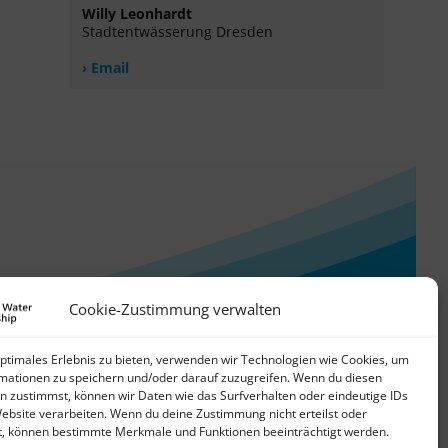
Willy Leonhardt
Stadtentwässerung Dresden
Email
Cookie-Zustimmung verwalten
optimales Erlebnis zu bieten, verwenden wir Technologien wie Cookies, um
mationen zu speichern und/oder darauf zuzugreifen. Wenn du diesen
n zustimmst, können wir Daten wie das Surfverhalten oder eindeutige IDs
Website verarbeiten. Wenn du deine Zustimmung nicht erteilst oder
t, können bestimmte Merkmale und Funktionen beeinträchtigt werden.