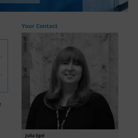
WASANet
Your Contact
t
Julia Egel