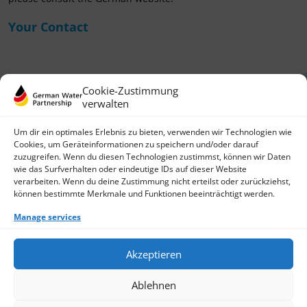
Your Contact
Cookie-Zustimmung
verwalten
Um dir ein optimales Erlebnis zu bieten, verwenden wir Technologien wie
Cookies, um Geräteinformationen zu speichern und/oder darauf
zuzugreifen. Wenn du diesen Technologien zustimmst, können wir Daten
German Water Partnership e.V.
wie das Surfverhalten oder eindeutige IDs auf dieser Website
Invalidenstraße 91
verarbeiten. Wenn du deine Zustimmung nicht erteilst oder zurückziehst,
10115 Berlin, Germany
können bestimmte Merkmale und Funktionen beeinträchtigt werden.
+49 30 3988722 0
Manage services
Contact
Login
Data Protection
Akzeptieren
Imprint
Write us an email
Ablehnen
Give us a call
Find Members