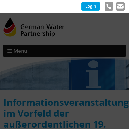
Login
Menu
Informationsveranstaltung
im Vorfeld der
außerordentlichen 19.