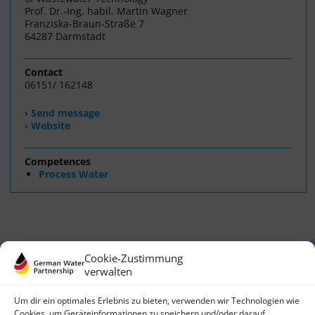
Prof. Dr.-Ing. habil. Martin Wagner
Franziska-Braun-Straße 7
64287 Darmstadt
Contact
06151/ 162148
› Send message
› Website
Competences
Process Water
Cookie-Zustimmung
verwalten
Um dir ein optimales Erlebnis zu bieten, verwenden wir Technologien wie
Cookies, um Geräteinformationen zu speichern und/oder darauf