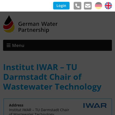
Login
Menu
Institut IWAR – TU
Darmstadt Chair of
Wastewater Technology
Address
Institut IWAR – TU Darmstadt Chair
of Wastewater Technology