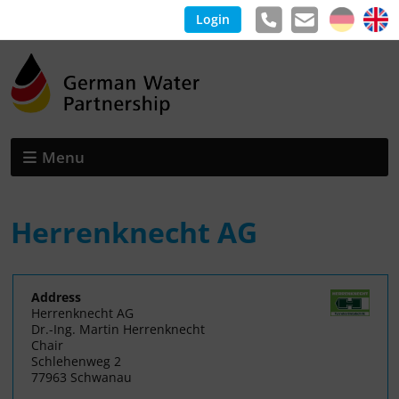
Login
Menu
Herrenknecht AG
Address
Herrenknecht AG
Dr.-Ing. Martin Herrenknecht
Chair
Schlehenweg 2
77963 Schwanau