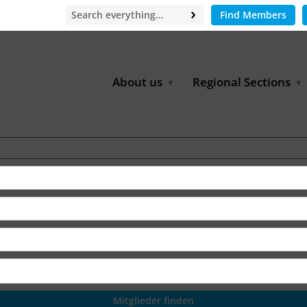
Find Members
About us
Regional Sections
Board of Directors
Africa
Office
East Asia
Partners
EECCA
Europe
Latin America
North Africa
North America
Middle East
South & Southeast Asia