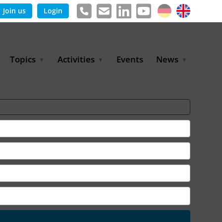
Join us
Login
Topics
Activities
Events
News
Agricultural Irrigation and
Project Partnerships
News & Information
Reuse
BLUE PLANET Berlin Water
Publications
Hydrogen
Dialogues
Press releases
Industrial Water
Export Initiative
Management
Environmental Protection
(BMUKN)
Operation and Capacity
Development
GWP-Days
Urban Water Resilience
International Market
Development
Digital Water
Sustainable Utility
Partnerships
Water and Energy
Trade Fairs