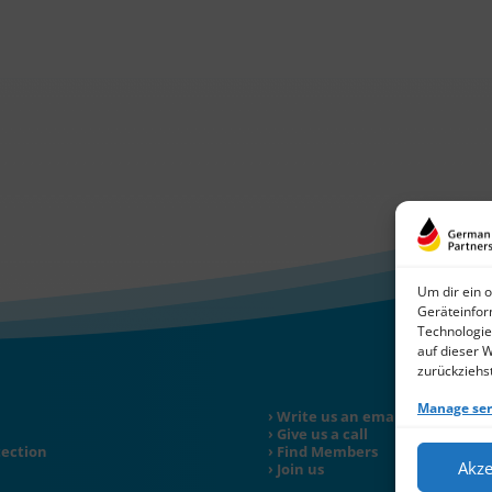
Um dir ein 
Geräteinfor
Technologie
auf dieser 
zurückziehs
Manage ser
Write us an email
Give us a call
tection
Find Members
Akze
Join us