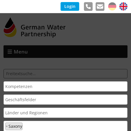
Login
Menu
×
Saxony