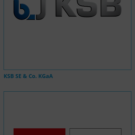
KSB SE & Co. KGaA