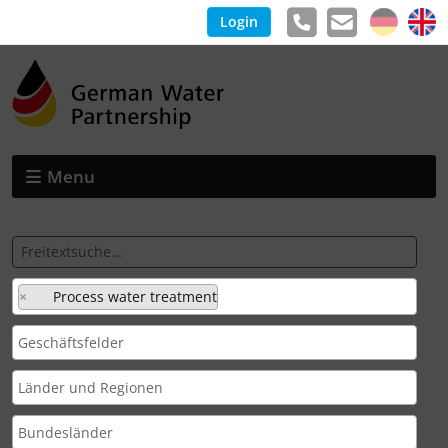
Login
Menu
×
Process water treatment