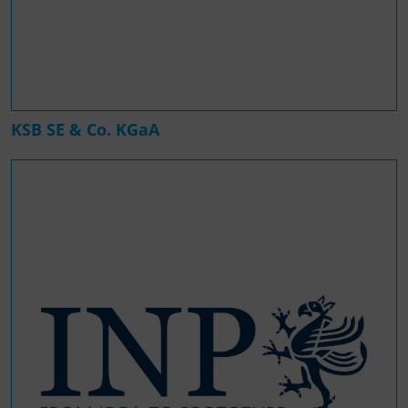
KSB SE & Co. KGaA