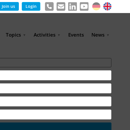
Join us
Login
Topics
Activities
Events
News
Agricultural Irrigation and
Project Partnerships
News & Information
Reuse
BLUE PLANET Berlin Water
Publications
Hydrogen
Dialogues
Press releases
Industrial Water
Export Initiative
Management
Environmental Protection
(BMUKN)
Operation and Capacity
Development
GWP-Days
Urban Water Resilience
International Market
Development
Digital Water
Sustainable Utility
Partnerships
Water and Energy
Trade Fairs