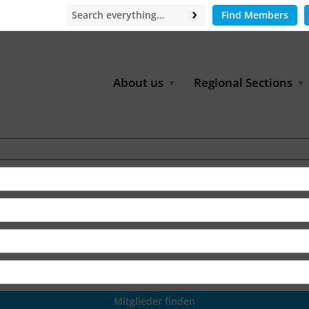
Find Members
About us
Regional Sections
Board of Directors
Africa
Office
East Asia
Partners
EECCA
Europe
Latin America
North Africa
North America
Middle East
South & Southeast Asia