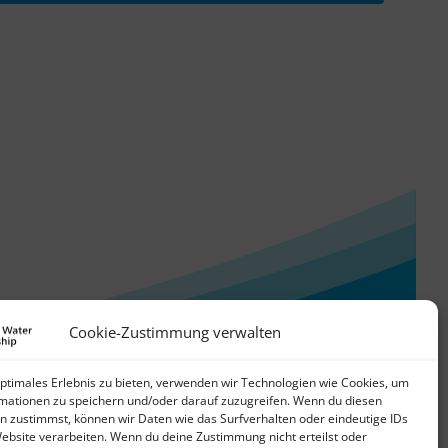
WASANet
Cookie-Zustimmung verwalten
optimales Erlebnis zu bieten, verwenden wir Technologien wie Cookies, um
mationen zu speichern und/oder darauf zuzugreifen. Wenn du diesen
n zustimmst, können wir Daten wie das Surfverhalten oder eindeutige IDs
Website verarbeiten. Wenn du deine Zustimmung nicht erteilst oder