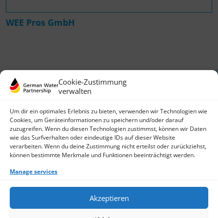
WEE Pros GmbH
Cookie-Zustimmung
verwalten
Um dir ein optimales Erlebnis zu bieten, verwenden wir Technologien wie
Cookies, um Geräteinformationen zu speichern und/oder darauf
zuzugreifen. Wenn du diesen Technologien zustimmst, können wir Daten
German Water Partnership e.V.
wie das Surfverhalten oder eindeutige IDs auf dieser Website
Invalidenstraße 91
verarbeiten. Wenn du deine Zustimmung nicht erteilst oder zurückziehst,
10115 Berlin, Germany
können bestimmte Merkmale und Funktionen beeinträchtigt werden.
+49 30 3988722 0
Manage services
Contact
Login
Data Protection
Akzeptieren
Imprint
Write us an email