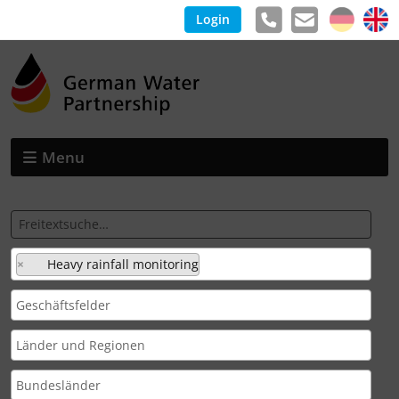
Login
Menu
×
Heavy rainfall monitoring