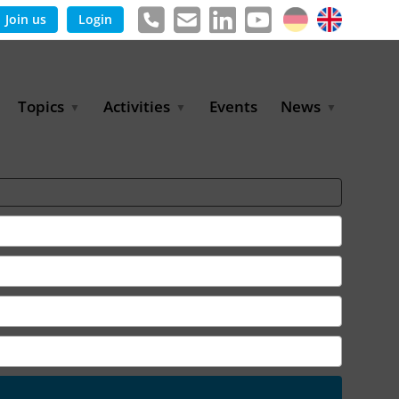
Join us
Login
Topics
Activities
Events
News
Agricultural Irrigation and
Project Partnerships
News & Information
Reuse
BLUE PLANET Berlin Water
Publications
Hydrogen
Dialogues
Press releases
Industrial Water
Export Initiative
Management
Environmental Protection
(BMUKN)
Operation and Capacity
Development
GWP-Days
Urban Water Resilience
International Market
Development
Digital Water
Sustainable Utility
Partnerships
Water and Energy
Trade Fairs