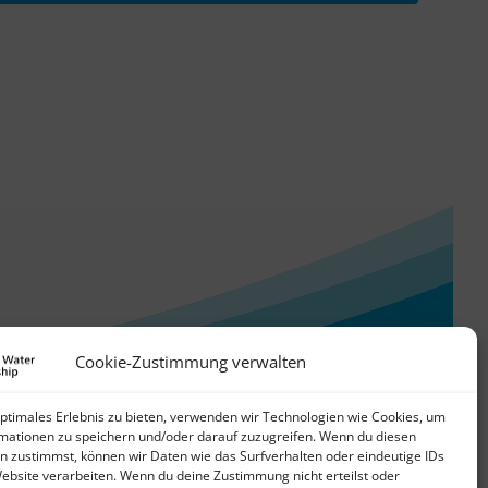
WASANet
Cookie-Zustimmung verwalten
optimales Erlebnis zu bieten, verwenden wir Technologien wie Cookies, um
mationen zu speichern und/oder darauf zuzugreifen. Wenn du diesen
n zustimmst, können wir Daten wie das Surfverhalten oder eindeutige IDs
Website verarbeiten. Wenn du deine Zustimmung nicht erteilst oder