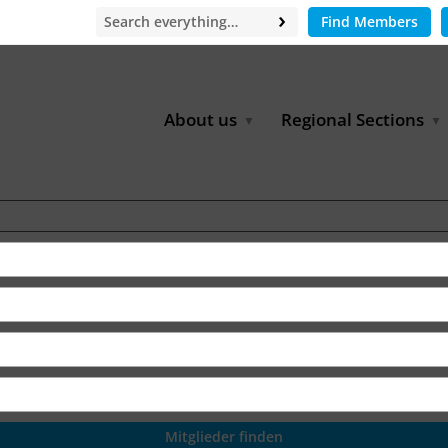
Find Members
About us
Regional Sections
Board of Directors
Africa
Office
East Asia
Partners
EECCA
Europe
Latin America
North Africa
North America
Middle East
South & Southeast Asia