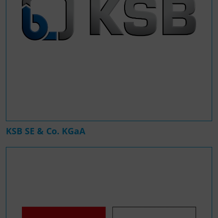
KSB SE & Co. KGaA