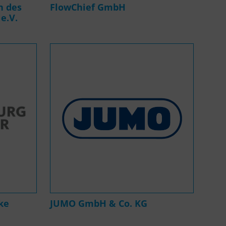
n des
FlowChief GmbH
e.V.
ke
JUMO GmbH & Co. KG