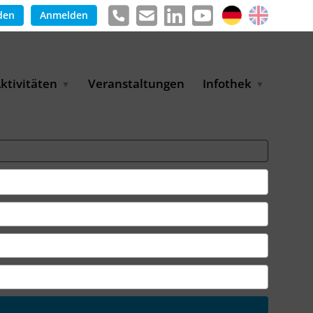
den
Anmelden
ktivitäten
Veranstaltungen
Infothek
g
arkterschließungsprogramm
Meldungen &
ür KMU
Informationen
tschaft
uslandsmessen
Positionen
e
ASANet | Vernetzungs-
Publikationen
nd Transferprojekt
Pressemitteilungen
ienz
etreiberpartnerschaften
artnerschaftsprojekte
WP-Days
LUE PLANET Berlin Water
ialogues
MUKN-Exportinitiative
mweltschutz