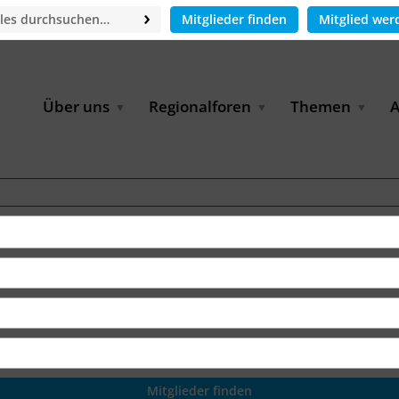
Mitglieder finden
Mitglied wer
Über uns
Regionalforen
Themen
A
GWP-Netzwerk
Afrika
Betrieb und Bildun
M
f
Der Vorstand
EECCA
Industriewasserwir
A
Geschäftsstelle
Europa
Landwirtschaftlich
Bewässerung und
W
Wiederverwendung
u
Partner & Kooperationen
Lateinamerika
Virtual Index of Members
Urbane Wasserresil
B
Mitglieder
Middle East
Wasser und Energie
P
Karriere
Nordafrika
Digital Water
G
Kontakt
Ostasien
Wasserstoff
B
Süd- & Südostasien
D
B
U